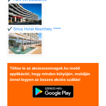
✔️ Sirius Hotel Keszthely ****
Töltse le az akcioscsomagok.hu mobil
applikációt, hogy minden kütyüjén, mobilján
önnel legyen az összes akciós szállás!