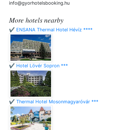
info@gyorhotelsbooking.hu
More hotels nearby
✔️ ENSANA Thermal Hotel Hévíz ****
✔️ Hotel Lövér Sopron ***
✔️ Thermal Hotel Mosonmagyaróvár ***