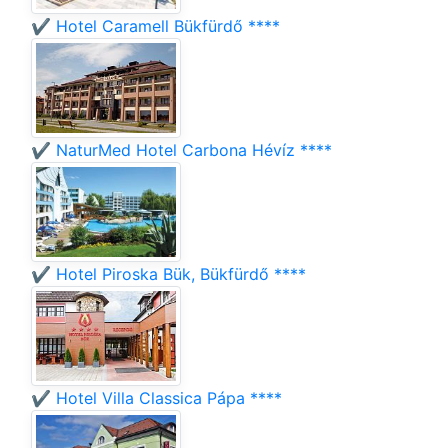
✔️ Hotel Caramell Bükfürdő ****
✔️ NaturMed Hotel Carbona Hévíz ****
✔️ Hotel Piroska Bük, Bükfürdő ****
✔️ Hotel Villa Classica Pápa ****