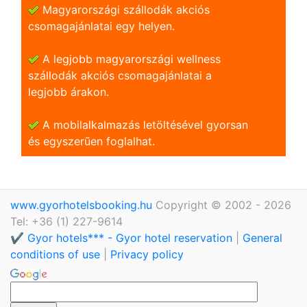
Magyarországi szállodák akciós
csomagajánlatai egy helyen.
A legjobb magyarországi wellness
szállodák akciós csomagajánlatai a
legjobb árakon.
A mobilalkalmazás letöltésével gyorsan
és egyszerũen foglalhat.
www.gyorhotelsbooking.hu
Copyright © 2002 - 2026
Tel: +36 (1) 227-9614
✔️ Gyor hotels*** - Gyor hotel reservation
|
General
conditions of use
|
Privacy policy