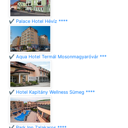
✔️ Palace Hotel Hévíz ****
✔️ Aqua Hotel Termál Mosonmagyaróvár ***
✔️ Hotel Kapitány Wellness Sümeg ****
✔️ Park Inn Zalakaros ****