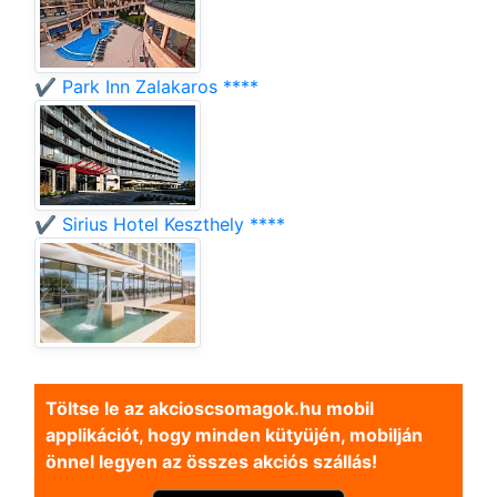
✔️ Park Inn Zalakaros ****
✔️ Sirius Hotel Keszthely ****
Töltse le az akcioscsomagok.hu mobil
applikációt, hogy minden kütyüjén, mobilján
önnel legyen az összes akciós szállás!