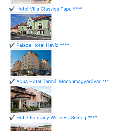
✔️ Hotel Villa Classica Pápa ****
✔️ Palace Hotel Hévíz ****
✔️ Aqua Hotel Termál Mosonmagyaróvár ***
✔️ Hotel Kapitány Wellness Sümeg ****