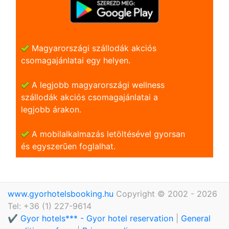
Magyarországi szállodák akciós
csomagajánlatai egy helyen.
A legjobb magyarországi wellness
szállodák akciós csomagajánlatai a
legjobb árakon.
A mobilalkalmazás letöltésével gyorsan
és egyszerũen foglalhat.
www.gyorhotelsbooking.hu
Copyright © 2002 - 2026
Tel: +36 (1) 227-9614
✔️ Gyor hotels*** - Gyor hotel reservation
|
General