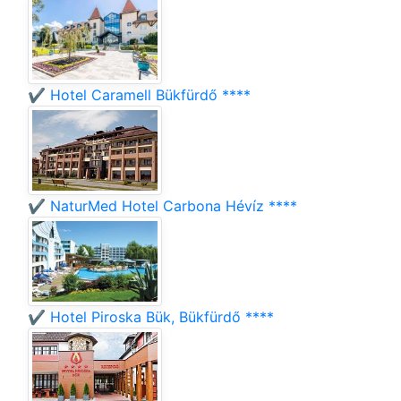
✔️ Hotel Caramell Bükfürdő ****
✔️ NaturMed Hotel Carbona Hévíz ****
✔️ Hotel Piroska Bük, Bükfürdő ****