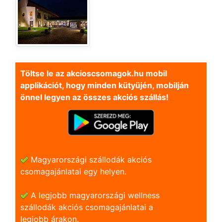
Töltse le az akcioscsomagok.hu mobil
applikációt, hogy minden kütyüjén, mobilján
önnel legyen az összes akciós szállás!
Magyarországi szállodák akciós
csomagajánlatai egy helyen.
A legjobb magyarországi wellness
szállodák akciós csomagajánlatai a
legjobb árakon.