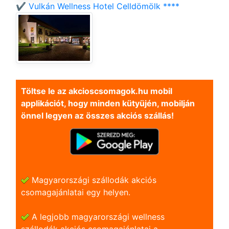
✔️ Vulkán Wellness Hotel Celldömölk ****
Töltse le az akcioscsomagok.hu mobil
applikációt, hogy minden kütyüjén, mobilján
önnel legyen az összes akciós szállás!
Magyarországi szállodák akciós
csomagajánlatai egy helyen.
A legjobb magyarországi wellness
szállodák akciós csomagajánlatai a