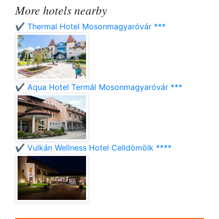
More hotels nearby
✔️ Thermal Hotel Mosonmagyaróvár ***
✔️ Aqua Hotel Termál Mosonmagyaróvár ***
✔️ Vulkán Wellness Hotel Celldömölk ****