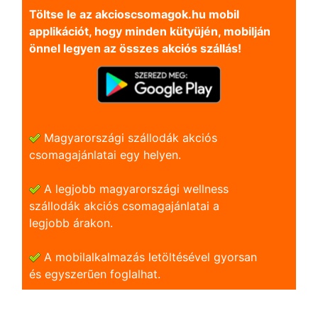
Töltse le az akcioscsomagok.hu mobil
applikációt, hogy minden kütyüjén, mobilján
önnel legyen az összes akciós szállás!
Magyarországi szállodák akciós
csomagajánlatai egy helyen.
A legjobb magyarországi wellness
szállodák akciós csomagajánlatai a
legjobb árakon.
A mobilalkalmazás letöltésével gyorsan
és egyszerũen foglalhat.