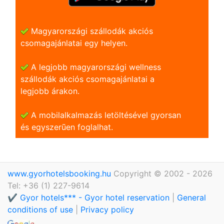
Magyarországi szállodák akciós
csomagajánlatai egy helyen.
A legjobb magyarországi wellness
szállodák akciós csomagajánlatai a
legjobb árakon.
A mobilalkalmazás letöltésével gyorsan
és egyszerũen foglalhat.
www.gyorhotelsbooking.hu
Copyright © 2002 - 2026
Tel: +36 (1) 227-9614
✔️ Gyor hotels*** - Gyor hotel reservation
|
General
conditions of use
|
Privacy policy