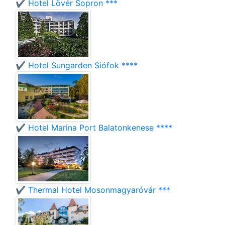
✔️ Hotel Lövér Sopron ***
✔️ Hotel Sungarden Siófok ****
✔️ Hotel Marina Port Balatonkenese ****
✔️ Thermal Hotel Mosonmagyaróvár ***