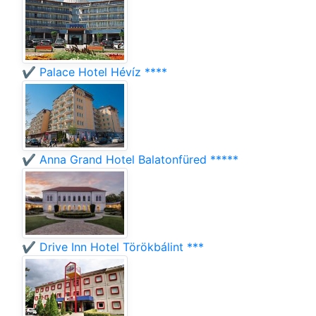
✔️ Palace Hotel Hévíz ****
✔️ Anna Grand Hotel Balatonfüred *****
✔️ Drive Inn Hotel Törökbálint ***