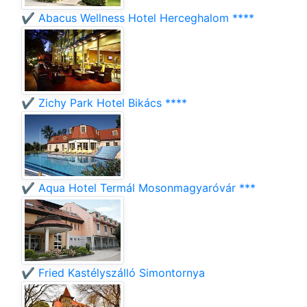
✔️ Abacus Wellness Hotel Herceghalom ****
✔️ Zichy Park Hotel Bikács ****
✔️ Aqua Hotel Termál Mosonmagyaróvár ***
✔️ Fried Kastélyszálló Simontornya