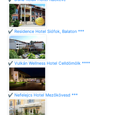
✔️ Residence Hotel Siófok, Balaton ***
✔️ Vulkán Wellness Hotel Celldömölk ****
✔️ Nefelejcs Hotel Mezőkövesd ***