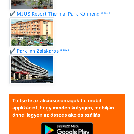
✔️ MJUS Resort Thermal Park Körmend ****
✔️ Park Inn Zalakaros ****
Töltse le az akcioscsomagok.hu mobil
applikációt, hogy minden kütyüjén, mobilján
önnel legyen az összes akciós szállás!