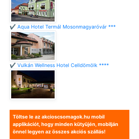
✔️ Aqua Hotel Termál Mosonmagyaróvár ***
✔️ Vulkán Wellness Hotel Celldömölk ****
Töltse le az akcioscsomagok.hu mobil
applikációt, hogy minden kütyüjén, mobilján
önnel legyen az összes akciós szállás!