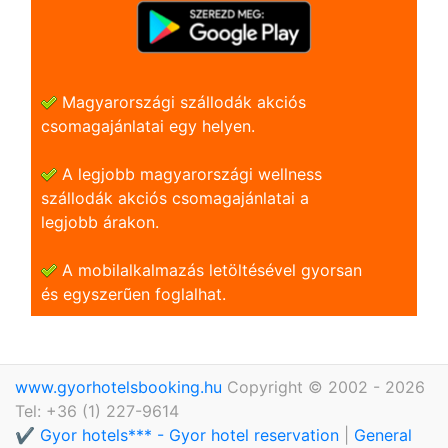
Magyarországi szállodák akciós
csomagajánlatai egy helyen.
A legjobb magyarországi wellness
szállodák akciós csomagajánlatai a
legjobb árakon.
A mobilalkalmazás letöltésével gyorsan
és egyszerũen foglalhat.
www.gyorhotelsbooking.hu
Copyright © 2002 - 2026
Tel: +36 (1) 227-9614
✔️ Gyor hotels*** - Gyor hotel reservation
|
General