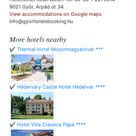
9021 Győr, Árpád út 34.
View accommodations on Google maps
info@gyorhotelsbooking.hu
More hotels nearby
✔️ Thermal Hotel Mosonmagyaróvár ***
✔️ Héderváry Castle Hotel Hédervár ****
✔️ Hotel Villa Classica Pápa ****