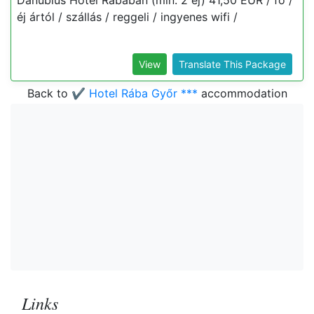
Danubius Hotel Rábában (min. 2 éj) 41,50 EUR / fő /
éj ártól / szállás / reggeli / ingyenes wifi /
View
Translate This Package
Back to
✔️ Hotel Rába Győr ***
accommodation
Links