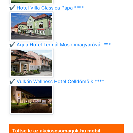
✔️ Hotel Villa Classica Pápa ****
✔️ Aqua Hotel Termál Mosonmagyaróvár ***
✔️ Vulkán Wellness Hotel Celldömölk ****
Töltse le az akcioscsomagok.hu mobil