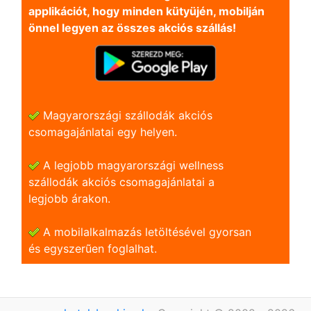
applikációt, hogy minden kütyüjén, mobilján
önnel legyen az összes akciós szállás!
Magyarországi szállodák akciós
csomagajánlatai egy helyen.
A legjobb magyarországi wellness
szállodák akciós csomagajánlatai a
legjobb árakon.
A mobilalkalmazás letöltésével gyorsan
és egyszerũen foglalhat.