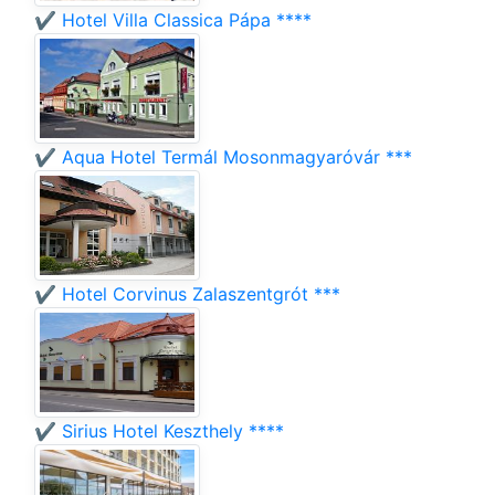
✔️ Hotel Villa Classica Pápa ****
✔️ Aqua Hotel Termál Mosonmagyaróvár ***
✔️ Hotel Corvinus Zalaszentgrót ***
✔️ Sirius Hotel Keszthely ****