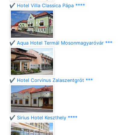
✔️ Hotel Villa Classica Pápa ****
✔️ Aqua Hotel Termál Mosonmagyaróvár ***
✔️ Hotel Corvinus Zalaszentgrót ***
✔️ Sirius Hotel Keszthely ****