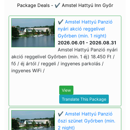
Package Deals - ✔️ Amstel Hattyú Inn Győr
✔️ Amstel Hattyú Panzió
nyári akció reggelivel
Győrben (min. 1 night)
2026.06.01 - 2026.08.31
Amstel Hattyú Panzió nyári
akció reggelivel Győrben (min. 1 éj) 18.450 Ft /
fő / éj ártól / reggeli / ingyenes parkolás /
ingyenes WiFi /
View
Translate This Package
✔️ Amstel Hattyú Panzió
őszi szünet Győrben (min.
2 night)