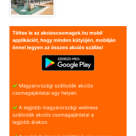
Töltse le az akcioscsomagok.hu mobil
applikációt, hogy minden kütyüjén, mobilján
önnel legyen az összes akciós szállás!
Magyarországi szállodák akciós
csomagajánlatai egy helyen.
A legjobb magyarországi wellness
szállodák akciós csomagajánlatai a
legjobb árakon.