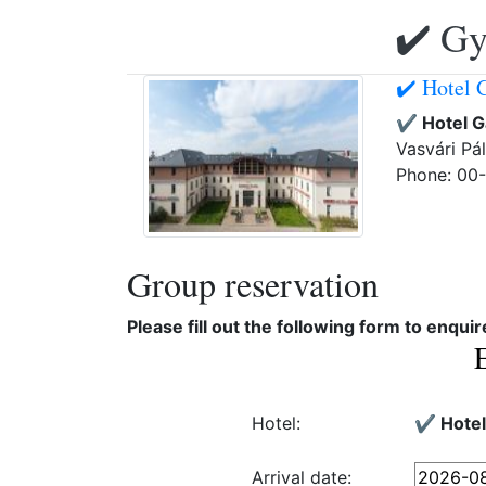
✔️ Gy
✔️ Hotel 
✔️ Hotel G
Vasvári Pál
Phone: 00
Group reservation
Please fill out the following form to enqui
Hotel:
✔️ Hotel
Arrival date: