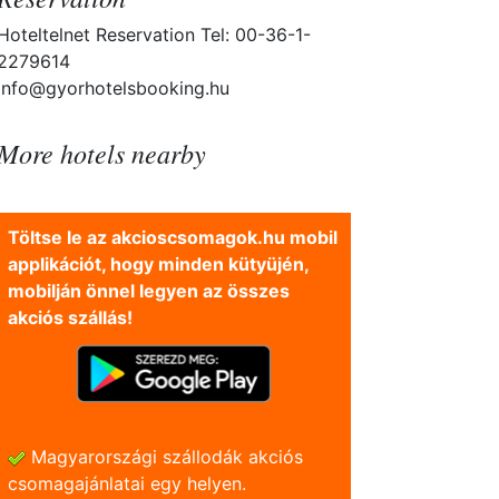
Hoteltelnet Reservation Tel: 00-36-1-
2279614
info@gyorhotelsbooking.hu
More hotels nearby
Töltse le az akcioscsomagok.hu mobil
applikációt, hogy minden kütyüjén,
mobilján önnel legyen az összes
akciós szállás!
Magyarországi szállodák akciós
csomagajánlatai egy helyen.