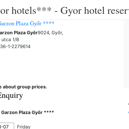
or hotels*** - Gyor hotel reser
Garzon Plaza Győr ****
arzon Plaza Győr
9024, Győr,
 utca 1/B
-36-1-2279614
re about group prices.
Enquiry
 Garzon Plaza Győr ****
Friday