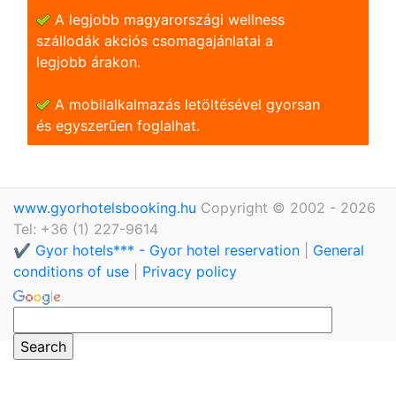
A legjobb magyarországi wellness
szállodák akciós csomagajánlatai a
legjobb árakon.
A mobilalkalmazás letöltésével gyorsan
és egyszerũen foglalhat.
www.gyorhotelsbooking.hu
Copyright © 2002 - 2026
Tel: +36 (1) 227-9614
✔️ Gyor hotels*** - Gyor hotel reservation
|
General
conditions of use
|
Privacy policy