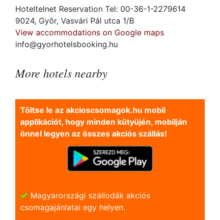
Hoteltelnet Reservation Tel: 00-36-1-2279614
9024, Győr, Vasvári Pál utca 1/B
View accommodations on Google maps
info@gyorhotelsbooking.hu
More hotels nearby
Töltse le az akcioscsomagok.hu mobil
applikációt, hogy minden kütyüjén, mobilján
önnel legyen az összes akciós szállás!
Magyarországi szállodák akciós
csomagajánlatai egy helyen.