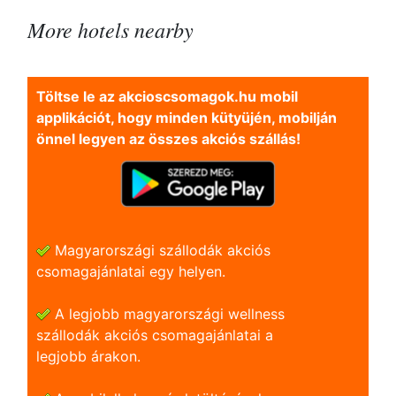
More hotels nearby
Töltse le az akcioscsomagok.hu mobil
applikációt, hogy minden kütyüjén, mobilján
önnel legyen az összes akciós szállás!
Magyarországi szállodák akciós
csomagajánlatai egy helyen.
A legjobb magyarországi wellness
szállodák akciós csomagajánlatai a
legjobb árakon.