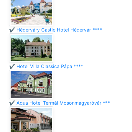
✔️ Héderváry Castle Hotel Hédervár ****
✔️ Hotel Villa Classica Pápa ****
✔️ Aqua Hotel Termál Mosonmagyaróvár ***