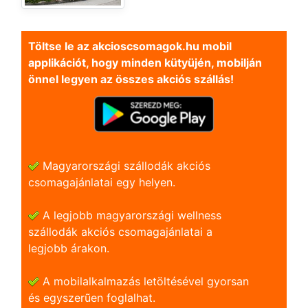
Töltse le az akcioscsomagok.hu mobil
applikációt, hogy minden kütyüjén, mobilján
önnel legyen az összes akciós szállás!
Magyarországi szállodák akciós
csomagajánlatai egy helyen.
A legjobb magyarországi wellness
szállodák akciós csomagajánlatai a
legjobb árakon.
A mobilalkalmazás letöltésével gyorsan
és egyszerũen foglalhat.