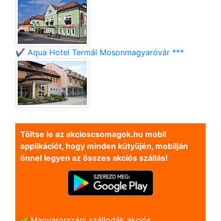
✔️ Aqua Hotel Termál Mosonmagyaróvár ***
Töltse le az akcioscsomagok.hu mobil
applikációt, hogy minden kütyüjén, mobilján
önnel legyen az összes akciós szállás!
Magyarországi szállodák akciós