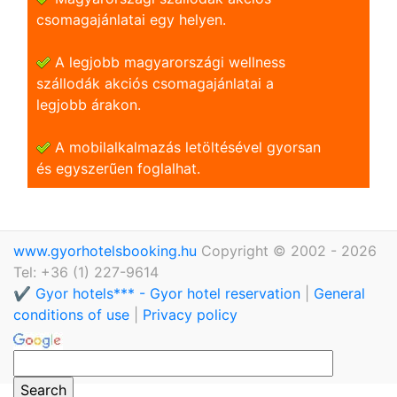
csomagajánlatai egy helyen.
A legjobb magyarországi wellness
szállodák akciós csomagajánlatai a
legjobb árakon.
A mobilalkalmazás letöltésével gyorsan
és egyszerũen foglalhat.
www.gyorhotelsbooking.hu
Copyright © 2002 - 2026
Tel: +36 (1) 227-9614
✔️ Gyor hotels*** - Gyor hotel reservation
|
General
conditions of use
|
Privacy policy