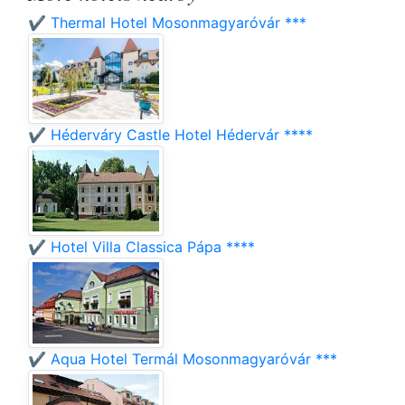
✔️ Thermal Hotel Mosonmagyaróvár ***
✔️ Héderváry Castle Hotel Hédervár ****
✔️ Hotel Villa Classica Pápa ****
✔️ Aqua Hotel Termál Mosonmagyaróvár ***