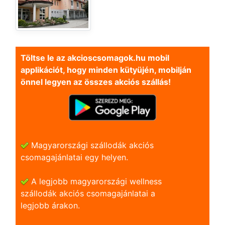
Töltse le az akcioscsomagok.hu mobil
applikációt, hogy minden kütyüjén, mobilján
önnel legyen az összes akciós szállás!
Magyarországi szállodák akciós
csomagajánlatai egy helyen.
A legjobb magyarországi wellness
szállodák akciós csomagajánlatai a
legjobb árakon.