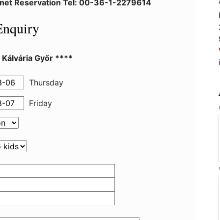
lnet Reservation Tel: 00-36-1-2279614
Enquiry
 Kálvária Győr ****
Thursday
Friday