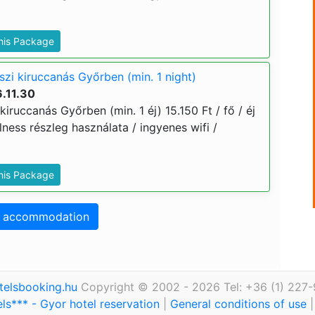
This Package
szi kiruccanás Győrben (min. 1 night)
.11.30
kiruccanás Győrben (min. 1 éj) 15.150 Ft / fő / éj
llness részleg használata / ingyenes wifi /
This Package
o accommodation
telsbooking.hu
Copyright © 2002 - 2026 Tel: +36 (1) 227
ls*** - Gyor hotel reservation
|
General conditions of use