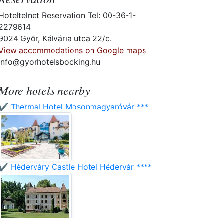
Hoteltelnet Reservation Tel: 00-36-1-
2279614
9024 Győr, Kálvária utca 22/d.
View accommodations on Google maps
info@gyorhotelsbooking.hu
More hotels nearby
✔️ Thermal Hotel Mosonmagyaróvár ***
✔️ Héderváry Castle Hotel Hédervár ****