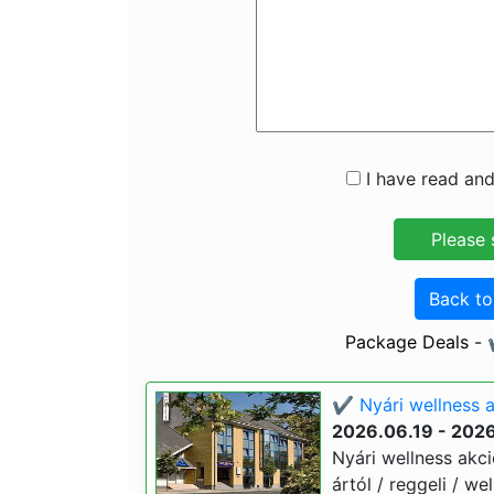
I have read and
Back t
Package Deals - ✔
✔️ Nyári wellness a
2026.06.19 - 202
Nyári wellness akció
ártól / reggeli / we