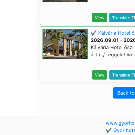
View
Translate 
✔️ Kálvária Hotel ő
2026.09.01 - 2026
Kálvária Hotel őszi 
ártól / reggeli / we
View
Translate 
Back t
www.gyorho
✔️ Gyor hote