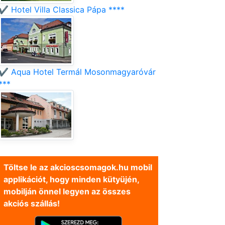
✔️ Hotel Villa Classica Pápa ****
✔️ Aqua Hotel Termál Mosonmagyaróvár
***
Töltse le az akcioscsomagok.hu mobil
applikációt, hogy minden kütyüjén,
mobilján önnel legyen az összes
akciós szállás!