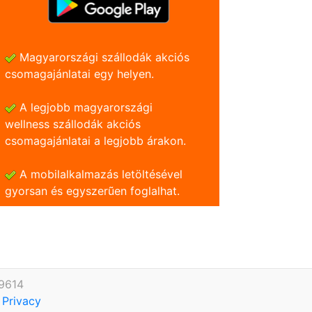
Magyarországi szállodák akciós
csomagajánlatai egy helyen.
A legjobb magyarországi
wellness szállodák akciós
csomagajánlatai a legjobb árakon.
A mobilalkalmazás letöltésével
gyorsan és egyszerũen foglalhat.
-9614
|
Privacy