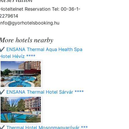
Hoteltelnet Reservation Tel: 00-36-1-
2279614
info@gyorhotelsbooking.hu
More hotels nearby
✔️ ENSANA Thermal Aqua Health Spa
Hotel Hévíz ****
✔️ ENSANA Thermal Hotel Sárvár ****
✔️ Thermal Hotel Mosonmagyaróvár ***