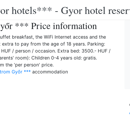
or hotels*** - Gyor hotel reser
yőr *** Price information
uffet breakfast, the WiFi Internet access and the
t extra to pay from the age of 18 years. Parking:
- HUF / person / occasion. Extra bed: 3500.- HUF /
arents' room): Children 0-4 years old: gratis.
m the 'per person' price.
strom Győr ***
accommodation