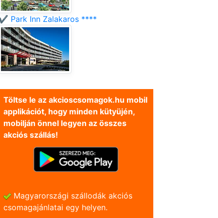
✔️ Park Inn Zalakaros ****
Töltse le az akcioscsomagok.hu mobil
applikációt, hogy minden kütyüjén,
mobilján önnel legyen az összes
akciós szállás!
Magyarországi szállodák akciós
csomagajánlatai egy helyen.