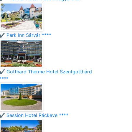
✔️ Park Inn Sárvár ****
✔️ Gotthard Therme Hotel Szentgotthárd
****
✔️ Session Hotel Ráckeve ****