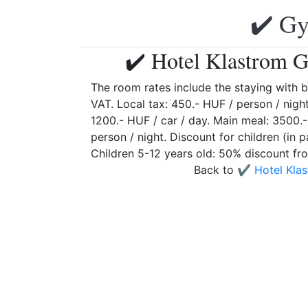
✔️ Gy
✔️ Hotel Klastrom G
The room rates include the staying with b
VAT. Local tax: 450.- HUF / person / nigh
1200.- HUF / car / day. Main meal: 3500.
person / night. Discount for children (in p
Children 5-12 years old: 50% discount fro
Back to
✔️ Hotel Kla