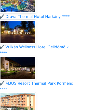
✔️ Dráva Thermal Hotel Harkány ****
✔️ Vulkán Wellness Hotel Celldömölk
****
✔️ MJUS Resort Thermal Park Körmend
****