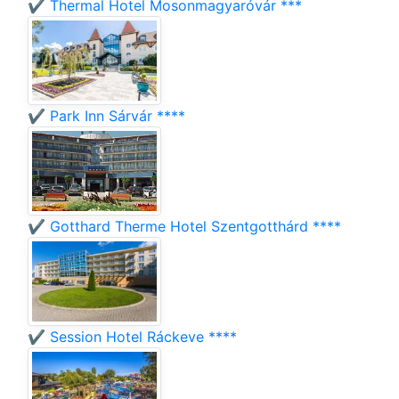
✔️ Thermal Hotel Mosonmagyaróvár ***
✔️ Park Inn Sárvár ****
✔️ Gotthard Therme Hotel Szentgotthárd ****
✔️ Session Hotel Ráckeve ****