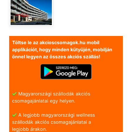
Töltse le az akcioscsomagok.hu mobil
applikációt, hogy minden kütyüjén, mobilján
önnel legyen az összes akciós szállás!
Magyarországi szállodák akciós
csomagajánlatai egy helyen.
A legjobb magyarországi wellness
szállodák akciós csomagajánlatai a
legjobb árakon.