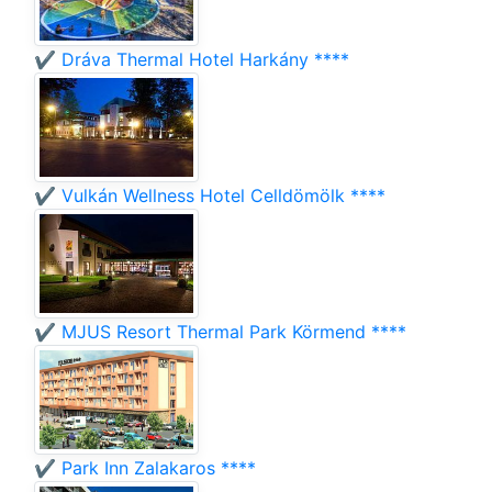
✔️ Dráva Thermal Hotel Harkány ****
✔️ Vulkán Wellness Hotel Celldömölk ****
✔️ MJUS Resort Thermal Park Körmend ****
✔️ Park Inn Zalakaros ****